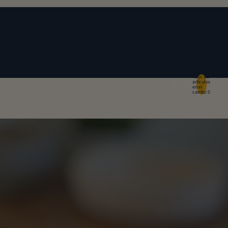
Total de
artículos
en el
carrito: 0