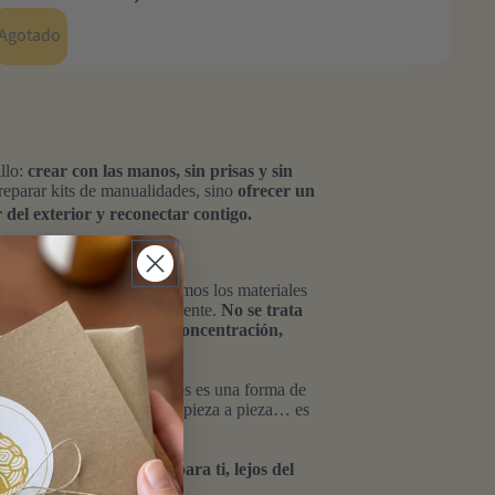
Agotado
illo:
crear con las manos, sin prisas y sin
parar kits de manualidades, sino
ofrecer un
 del exterior y reconectar contigo.
 pausa consciente.
Elegimos los materiales
a claro, agradable y envolvente.
No se trata
e ocurre mientras creas: concentración,
allas, trabajar con las manos es una forma de
n pensar en el reloj, montar pieza a pieza… es
nualidad.
Es tiempo real para ti, lejos del