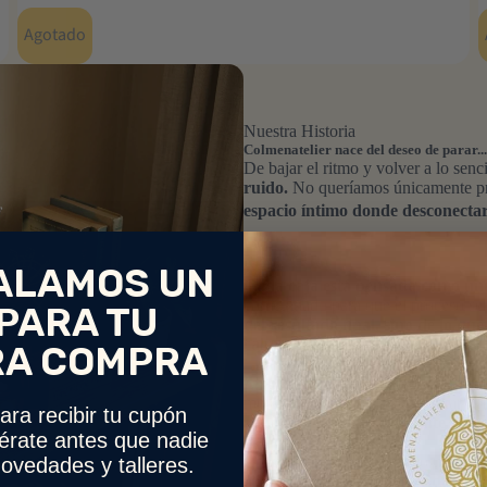
Agotado
Nuestra Historia
Colmenatelier nace del deseo de parar...
De bajar el ritmo y volver a lo senc
ruido.
No queríamos únicamente pre
espacio íntimo donde desconectar
ALAMOS UN
Cada caja está pensada como una
con cuidado para que el proceso se
PARA TU
del resultado final, sino de lo qu
calma, presencia.
RA COMPRA
En un día lleno de estímulos y pant
meditar. Repetir un gesto, pintar si
ara recibir tu cupón
volver al momento presente.
térate antes que nadie
Colmena Atelier no es solo una ma
ovedades y talleres.
ruido, cerca de tu creatividad.