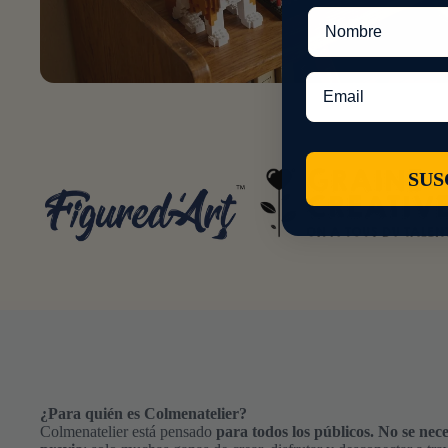
Nombre
Email
SUS
¿Para quién es Colmenatelier?
Colmenatelier está pensado
para todos los públicos. No se nece