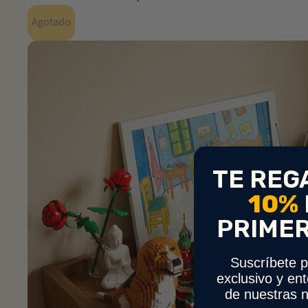
Agotado
TE REG
10%
PRIME
Suscríbete p
exclusivo y en
de nuestras n