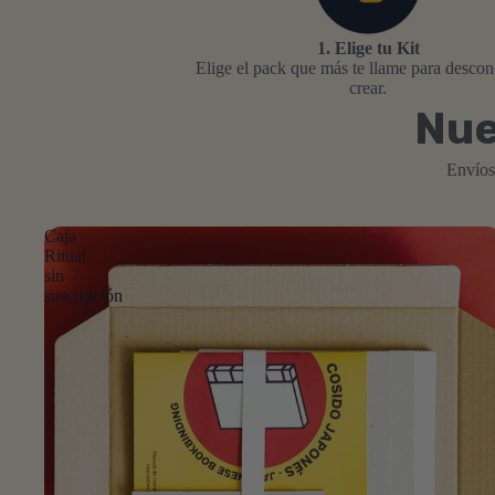
1. Elige tu Kit
Elige el pack que más te llame para descon
crear.
Nue
Envíos
Caja
Ritual
sin
suscripción